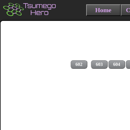
Home
C
602
603
604