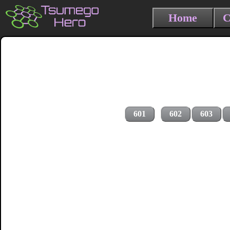
Home
C
601
602
603